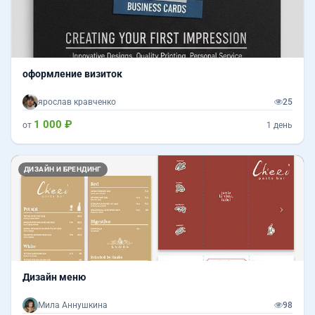
оформление визиток
ярослав кравченко
25
1 000 ₽
от
1 день
Назад
Впер
ДИЗАЙН И БРЕНДИНГ
Дизайн меню
Мила Аннушкина
98