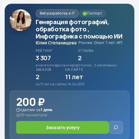
Веб-разработка и IT
Паспорт
Генерация фотографий,
обработка фото ,
Инфографика с помощью ИИ
Юлия Степанищева
· Россия
· Опыт 7 лет
· ИП
РЕЙТИНГ
ОТЗЫВЫ
3 307
2
в каталоге фрилансеров
2 полож., 0 негативных
ЗАКАЗОВ
НА САЙТЕ
2
11 лет
за 11 лет на сайте
с 16.04.2015
200 ₽
сделаю за
1 день
59 просмотров
Заказать услугу