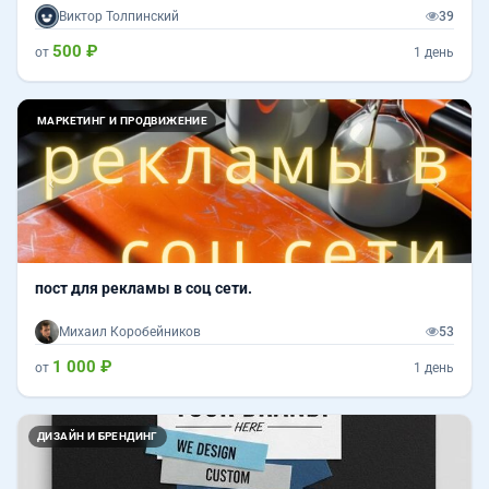
Виктор Толпинский
39
500 ₽
от
1 день
Назад
Впер
МАРКЕТИНГ И ПРОДВИЖЕНИЕ
пост для рекламы в соц сети.
Михаил Коробейников
53
1 000 ₽
от
1 день
ДИЗАЙН И БРЕНДИНГ