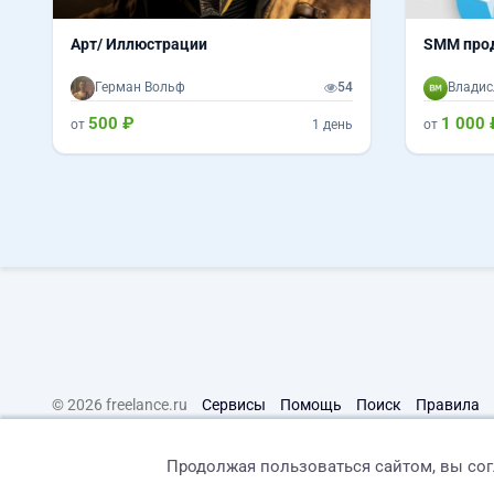
Арт/ Иллюстрации
SMM прод
Герман Вольф
54
Владис
500 ₽
1 000 
от
1 день
от
© 2026 freelance.ru
Сервисы
Помощь
Поиск
Правила
Продолжая пользоваться сайтом, вы со