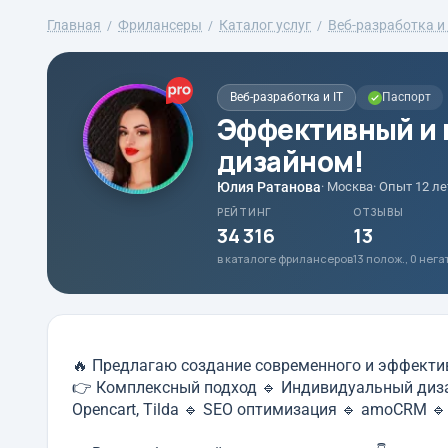
Главная
Фрилансеры
Каталог услуг
Веб-разработка и 
Веб-разработка и IT
Паспорт
Эффективный и 
дизайном!
Юлия Ратанова
· Москва
· Опыт 12 ле
РЕЙТИНГ
ОТЗЫВЫ
34 316
13
в каталоге фрилансеров
13 полож., 0 нег
🔥 Предлагаю создание современного и эффекти
👉 Комплексный подход 🔹 Индивидуальный дизайн
Opencart, Tilda 🔹 SEO оптимизация 🔹 amoCRM 