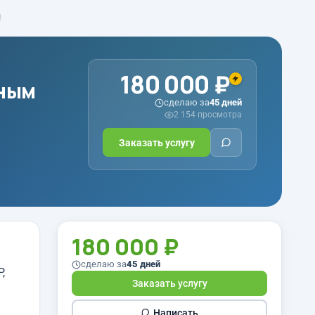
!
180 000 ₽
ьным
сделаю за
45 дней
2 154 просмотра
Заказать услугу
180 000 ₽
сделаю за
45 дней
,
Заказать услугу
Написать