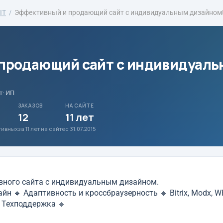
IT
Эффективный и продающий сайт с индивидуальным дизайном
продающий сайт с индивидуал
т
· ИП
ЗАКАЗОВ
НА САЙТЕ
12
11 лет
ативных
за 11 лет на сайте
с 31.07.2015
вного сайта с индивидуальным дизайном.
 🔹 Адаптивность и кроссбраузерность 🔹 Bitrix, Modx, WP
 Техподдержка 🔹