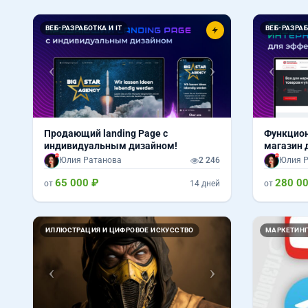
Назад
Вперед
Назад
ВЕБ-РАЗРАБОТКА И IT
ВЕБ-РАЗРАБ
Продающий landing Page с
Функцион
индивидуальным дизайном!
магазин 
Юлия Ратанова
2 246
Юлия Р
65 000 ₽
280 0
от
14 дней
от
Назад
Вперед
ИЛЛЮСТРАЦИЯ И ЦИФРОВОЕ ИСКУССТВО
МАРКЕТИНГ