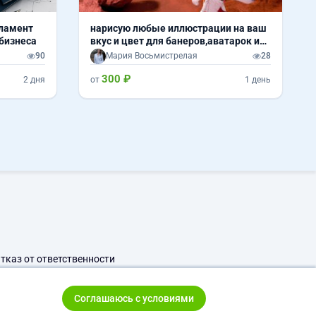
гламент
нарисую любые иллюстрации на ваш
 бизнеса
вкус и цвет для банеров,аватарок и
т.д
90
Мария Восьмистрелая
28
300 ₽
2 дня
от
1 день
тказ от ответственности
Соглашаюсь с условиями