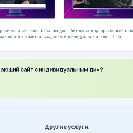
траничный
магазин
bitrix
лендинг
битриксе
корпоративный
mod
разработка
визитка
создание
индивидуальный
ключ
tilda
дающий сайт с индивидуальным ди»?
Другие услуги