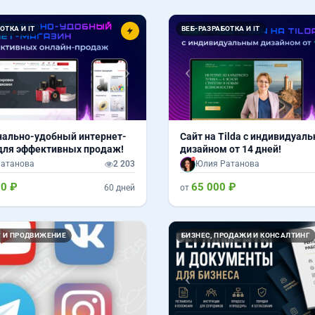
Вперед
Назад
ОТКА И IT
ВЕБ-РАЗРАБОТКА И IT
ально-удобный интернет-
Сайт на Tilda с индивидуал
для эффективных продаж!
дизайном от 14 дней!
атанова
2 203
Юлия Ратанова
00 ₽
65 000 ₽
60 дней
от
Назад
 И ПРОДВИЖЕНИЕ
БИЗНЕС, ПРОДАЖИ И КОНСАЛТИНГ