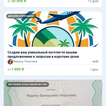
30 000 ₽
от
15 дней
Назад
Впер
ДИЗАЙН И БРЕНДИНГ
Cоздам ваш уникальный логотип по вашим
предложениям и запросам в короткие сроки
Марина Пичугина
45
1 000 ₽
от
1 день
Назад
Впер
ОБУЧЕНИЕ И НАСТАВНИЧЕСТВО