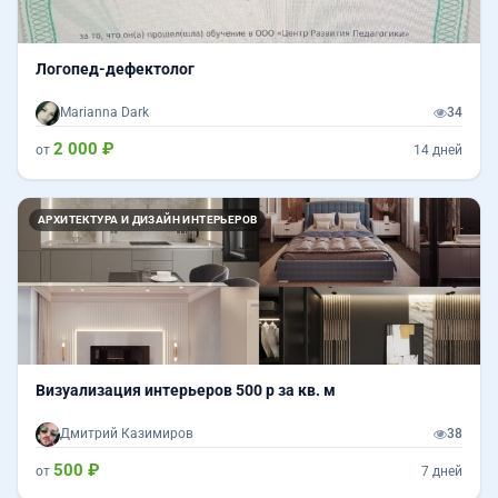
Логопед-дефектолог
Marianna Dark
34
2 000 ₽
от
14 дней
АРХИТЕКТУРА И ДИЗАЙН ИНТЕРЬЕРОВ
Визуализация интерьеров 500 р за кв. м
Дмитрий Казимиров
38
500 ₽
от
7 дней