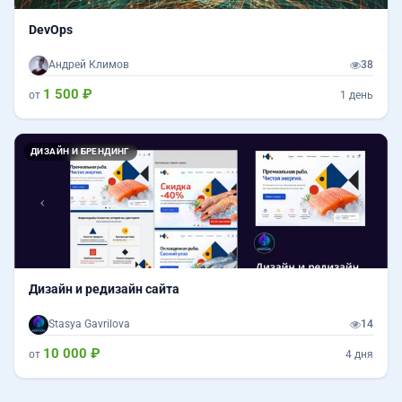
DevOps
Андрей Климов
38
1 500 ₽
от
1 день
Назад
Впер
ДИЗАЙН И БРЕНДИНГ
Дизайн и редизайн сайта
Stasya Gavrilova
14
10 000 ₽
от
4 дня