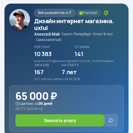
Веб-разработка и IT
Паспорт
Дизайн интернет магазина.
ux|ui
Алексей Мэй
· Санкт-Петербург
· Опыт 8 лет
· Самозанятый
РЕЙТИНГ
ОТЗЫВЫ
10 383
141
в каталоге фрилансеров
141 полож., 0 негативных
ЗАКАЗОВ
НА САЙТЕ
167
7 лет
за 7 лет на сайте
с 04.10.2018
65 000 ₽
сделаю за
30 дней
271 просмотр
Заказать услугу