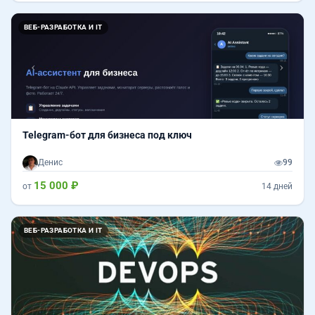
Назад
Впер
ВЕБ-РАЗРАБОТКА И IT
Telegram-бот для бизнеса под ключ
Денис
99
15 000 ₽
от
14 дней
ВЕБ-РАЗРАБОТКА И IT