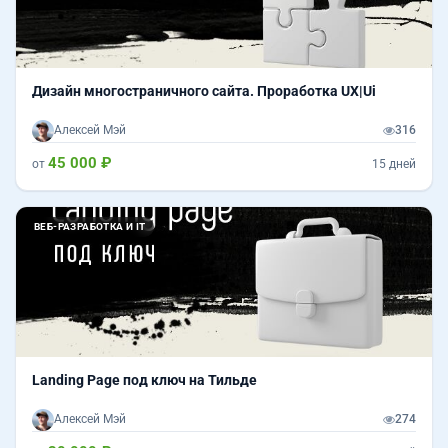
Дизайн многостраничного сайта. Проработка UX|Ui
Алексей Мэй
316
45 000 ₽
от
15 дней
ВЕБ-РАЗРАБОТКА И IT
Landing Page под ключ на Тильде
Алексей Мэй
274