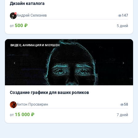
Дизайн каталога
Андрей Селезнев
147
500 ₽
от
5 дней
Назад
Впер
ВИДЕО, АНИМАЦИЯ И МОУШЕН
Создание графики для ваших роликов
Антон Просвирин
58
15 000 ₽
от
7 дней