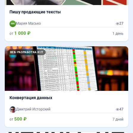
Пишу продающие тексты
Мария Масько
27
1 000 ₽
от
1 день
ВЕБ-РАЗРАБОТКА И IT
Конвертация данных
Дмитрий Исторский
47
500 ₽
от
7 дней