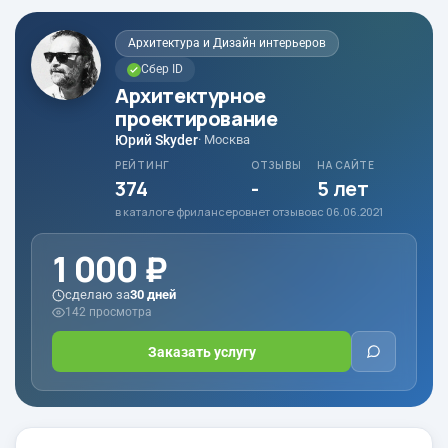
Архитектура и Дизайн интерьеров
Сбер ID
Архитектурное
проектирование
Юрий Skyder
· Москва
РЕЙТИНГ
ОТЗЫВЫ
НА САЙТЕ
374
-
5 лет
в каталоге фрилансеров
нет отзывов
с 06.06.2021
1 000 ₽
сделаю за
30 дней
142 просмотра
Заказать услугу