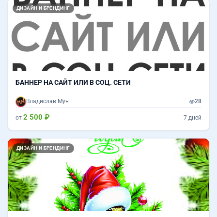
ДИЗАЙН И БРЕНДИНГ
БАННЕР НА САЙТ ИЛИ В СОЦ. СЕТИ
Владислав Мун
28
2 500 ₽
от
7 дней
Назад
Впер
ДИЗАЙН И БРЕНДИНГ