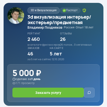
3D и Визуализация
Паспорт
3d визуализация интерьер/
экстерьер/предметная
Владимир Поздняков
· Россия
· Опыт 18 лет
РЕЙТИНГ
ОТЗЫВЫ
2 460
26
в каталоге фрилансеров
26 полож., 0 негативных
ЗАКАЗОВ
НА САЙТЕ
46
5 лет
за 5 лет на сайте
с 12.10.2020
5 000 ₽
сделаю за
1 день
171 просмотр
Заказать услугу