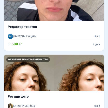
Редактор текстов
Дмитрий Соцкий
28
500 ₽
от
2 дня
Назад
Впер
ОБУЧЕНИЕ И НАСТАВНИЧЕСТВО
Ретушь фото
Юлия Туманова
65