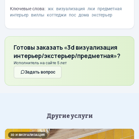
Ключевые слова:
жк
визуализация
лки
предметная
интерьер
виллы
коттеджи
пос
дома
экстерьер
Готовы заказать «3d визуализация
интерьер/экстерьер/предметная»?
Исполнитель на сайте 5 лет
Задать вопрос
Другие услуги
Назад
Впер
3D И ВИЗУАЛИЗАЦИЯ