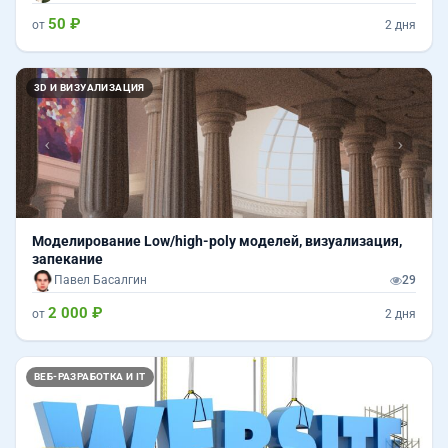
50 ₽
от
2 дня
Назад
Впер
3D И ВИЗУАЛИЗАЦИЯ
Моделирование Low/high-poly моделей, визуализация,
запекание
Павел Басалгин
29
2 000 ₽
от
2 дня
ВЕБ-РАЗРАБОТКА И IT