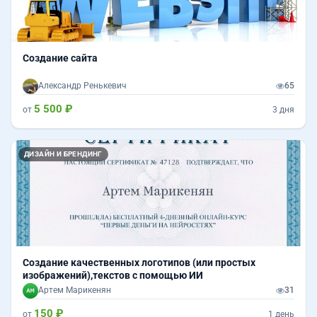
Создание сайта
Александр Ренькевич
65
5 500 ₽
от
3 дня
ДИЗАЙН И БРЕНДИНГ
Создание качественных логотипов (или простых
изображений),текстов с помощью ИИ
Артем Марикенян
31
150 ₽
от
1 день