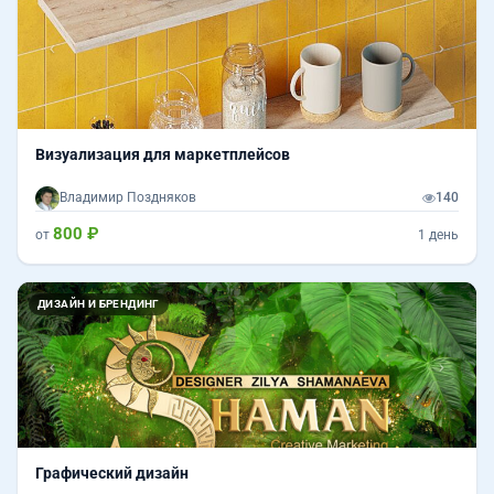
Визуализация для маркетплейсов
Владимир Поздняков
140
800 ₽
от
1 день
Назад
Впер
ДИЗАЙН И БРЕНДИНГ
Графический дизайн