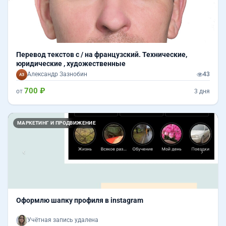
Перевод текстов с / на французский. Технические,
юридические , художественные
Александр Зазнобин
43
700 ₽
от
3 дня
Назад
Впер
МАРКЕТИНГ И ПРОДВИЖЕНИЕ
Оформлю шапку профиля в instagram
Учётная запись удалена