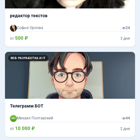
редактор текстов
Софья Орлова
24
500 ₽
от
3 дня
ВЕБ-РАЗРАБОТКА И IT
Телеграмм БОТ
Михаил Полтавский
44
10 000 ₽
от
2 дня