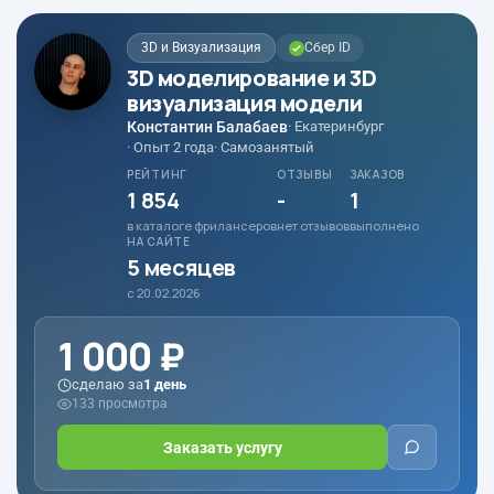
3D и Визуализация
Сбер ID
3D моделирование и 3D
визуализация модели
Константин Балабаев
· Екатеринбург
· Опыт 2 года
· Самозанятый
РЕЙТИНГ
ОТЗЫВЫ
ЗАКАЗОВ
1 854
-
1
в каталоге фрилансеров
нет отзывов
выполнено
НА САЙТЕ
5 месяцев
с 20.02.2026
1 000 ₽
сделаю за
1 день
133 просмотра
Заказать услугу