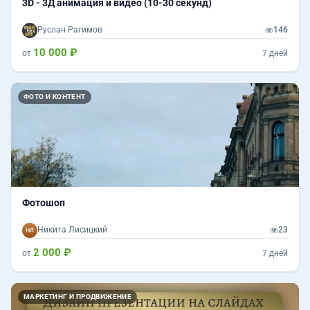
3D - 3Д анимация и видео (10-30 секунд)
Руслан Рагимов
146
10 000 ₽
от
7 дней
Назад
Впер
ФОТО И КОНТЕНТ
Фотошоп
Никита Лисицкий
23
2 000 ₽
от
7 дней
Назад
Впер
МАРКЕТИНГ И ПРОДВИЖЕНИЕ