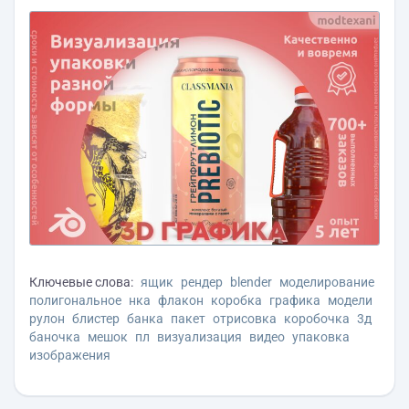
Ключевые слова:
ящик
рендер
blender
моделирование
полигональное
нка
флакон
коробка
графика
модели
рулон
блистер
банка
пакет
отрисовка
коробочка
3д
баночка
мешок
пл
визуализация
видео
упаковка
изображения