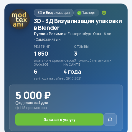
3D и Визуализация
Паспорт
3D - 3Д Визуализация упаковки
в Blender
Руслан Рагимов
· Екатеринбург
· Опыт 6 лет
· Самозанятый
РЕЙТИНГ
ОТЗЫВЫ
1 850
3
в каталоге фрилансеров
3 полож., 0 негативных
ЗАКАЗОВ
НА САЙТЕ
6
4 года
за 4 года на сайте
с 29.10.2021
5 000 ₽
сделаю за
4 дня
118 просмотров
Заказать услугу