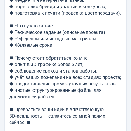
⯁ лендинги и интернет‑магазины;
⯁ портфолио бренда и участие в конкурсах;
⯁ подготовка к печати (проверка цветопередачи).
⯀ Что нужно от вас:
⯁ Техническое задание (описание проекта).
⯁ Референсы или исходные материалы.
⯁ Желаемые сроки.
⯀ Почему стоит обратиться ко мне:
⯁ опыт в 3D‑графике более 5 лет;
⯁ соблюдение сроков и этапов работы;
⯁ учёт ваших пожеланий на всех стадиях проекта;
⯁ предоставление промежуточных результатов;
⯁ чистые, структурированные файлы для
дальнейшей работы.
⯀ Превратите ваши идеи в впечатляющую
3D‑реальность — свяжитесь со мной прямо
сейчас! ⯀