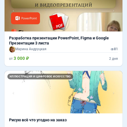
Разработка презентации PowerPoint, Figma и Google
Презентации 3 листа
Марина Андруцкая
81
3 000 ₽
от
2 дня
Назад
Впер
ИЛЛЮСТРАЦИЯ И ЦИФРОВОЕ ИСКУССТВО
Рисую всё что угодно на заказ