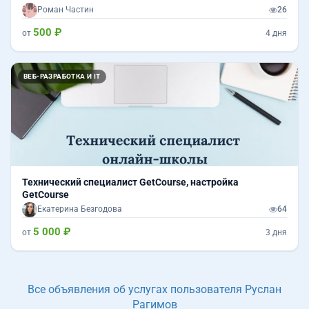
Роман Частин
26
500 ₽
от
4 дня
ВЕБ-РАЗРАБОТКА И IT
Технический специалист GetCourse, настройка
GetCourse
Екатерина Безгодова
64
5 000 ₽
от
3 дня
Все объявления об услугах пользователя Руслан
Рагимов