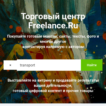
Торговый центр
Freelance.Ru
Покупайте готовые макеты, сайты, тексты, фото и
многое другое
контактируя напрямую с автором
×
Найти
Выставляйте на витрину и продавайте результаты
вашей деятельности,
готовый цифровой контент и прочие товары