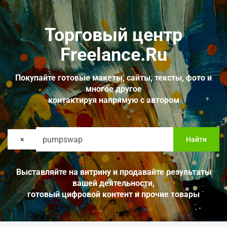
Торговый центр
Freelance.Ru
Покупайте готовые макеты, сайты, тексты, фото и
многое другое
контактируя напрямую с автором
×
Найти
Выставляйте на витрину и продавайте результаты
вашей деятельности,
готовый цифровой контент и прочие товары