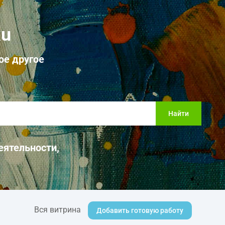
Ru
ое другое
Найти
еятельности,
Вся витрина
Добавить готовую работу