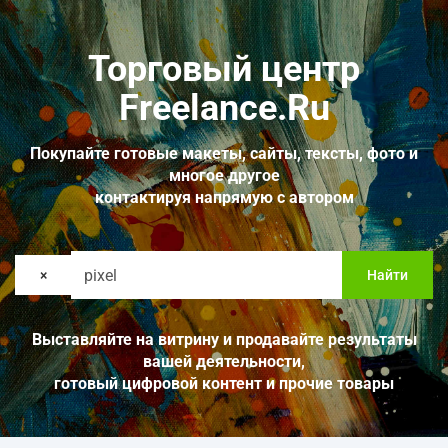
Торговый центр
Freelance.Ru
Покупайте готовые макеты, сайты, тексты, фото и
многое другое
контактируя напрямую с автором
×
Найти
Выставляйте на витрину и продавайте результаты
вашей деятельности,
готовый цифровой контент и прочие товары