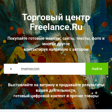
Торговый центр
Freelance.Ru
Покупайте готовые макеты, сайты, тексты, фото и
многое другое
контактируя напрямую с автором
×
Найти
Выставляйте на витрину и продавайте результаты
вашей деятельности,
готовый цифровой контент и прочие товары