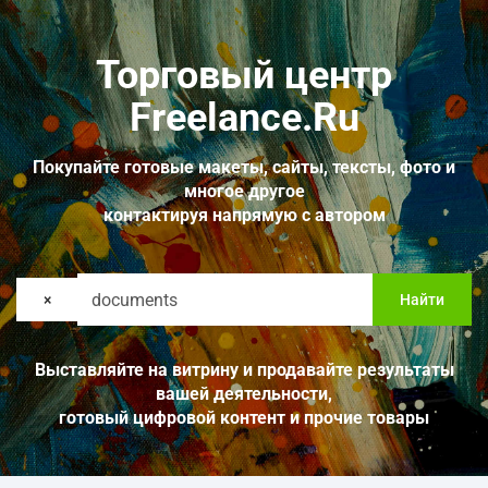
Торговый центр
Freelance.Ru
Покупайте готовые макеты, сайты, тексты, фото и
многое другое
контактируя напрямую с автором
×
Найти
Выставляйте на витрину и продавайте результаты
вашей деятельности,
готовый цифровой контент и прочие товары