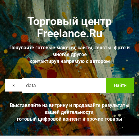
Торговый центр
Freelance.Ru
Покупайте готовые макеты, сайты, тексты, фото и
многое другое
контактируя напрямую с автором
×
Найти
Выставляйте на витрину и продавайте результаты
вашей деятельности,
готовый цифровой контент и прочие товары