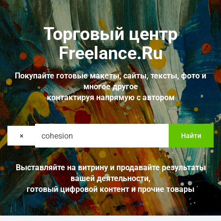
Торговый центр
Freelance.Ru
Покупайте готовые макеты, сайты, тексты, фото и
многое другое
контактируя напрямую с автором
×
Найти
Выставляйте на витрину и продавайте результаты
вашей деятельности,
готовый цифровой контент и прочие товары