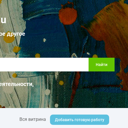
Ru
ое другое
Найти
еятельности,
Вся витрина
Добавить готовую работу