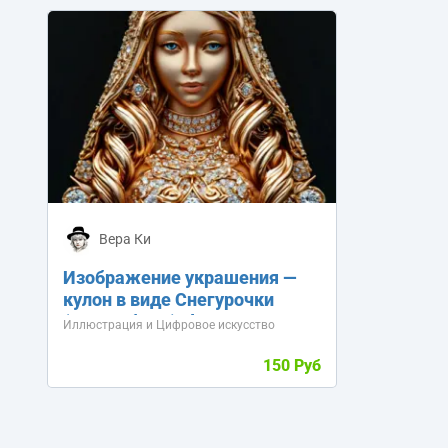
Вера Ки
Изображение украшения —
кулон в виде Снегурочки
(лицо и бюст), формат JPEG
Иллюстрация и Цифровое искусство
150 Руб