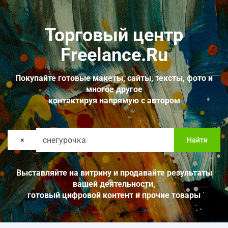
Торговый центр
Freelance.Ru
Покупайте готовые макеты, сайты, тексты, фото и
многое другое
контактируя напрямую с автором
×
Найти
Выставляйте на витрину и продавайте результаты
вашей деятельности,
готовый цифровой контент и прочие товары