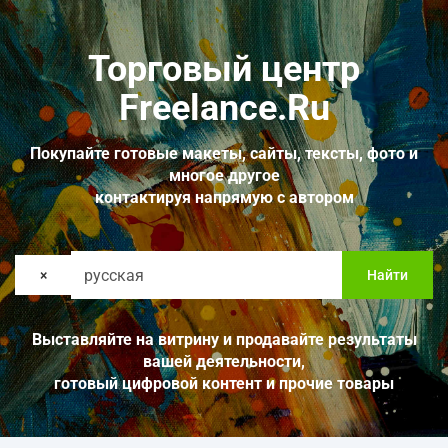
Торговый центр
Freelance.Ru
Покупайте готовые макеты, сайты, тексты, фото и
многое другое
контактируя напрямую с автором
×
Найти
Выставляйте на витрину и продавайте результаты
вашей деятельности,
готовый цифровой контент и прочие товары