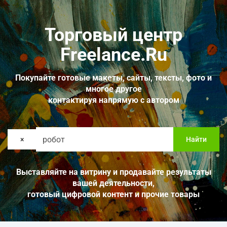
Торговый центр
Freelance.Ru
Покупайте готовые макеты, сайты, тексты, фото и
многое другое
контактируя напрямую с автором
×
Найти
Выставляйте на витрину и продавайте результаты
вашей деятельности,
готовый цифровой контент и прочие товары