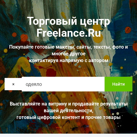
Торговый центр
Freelance.Ru
Покупайте готовые макеты, сайты, тексты, фото и
многое другое
контактируя напрямую с автором
×
Найти
Выставляйте на витрину и продавайте результаты
вашей деятельности,
готовый цифровой контент и прочие товары