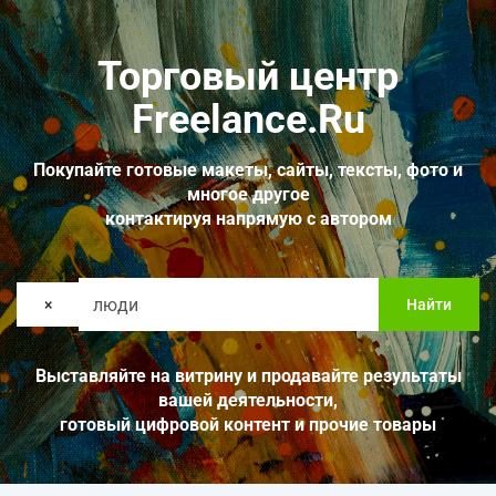
Торговый центр
Freelance.Ru
Покупайте готовые макеты, сайты, тексты, фото и
многое другое
контактируя напрямую с автором
×
Найти
Выставляйте на витрину и продавайте результаты
вашей деятельности,
готовый цифровой контент и прочие товары