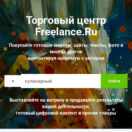
Торговый центр
Freelance.Ru
Покупайте готовые макеты, сайты, тексты, фото и
многое другое
контактируя напрямую с автором
×
Найти
Выставляйте на витрину и продавайте результаты
вашей деятельности,
готовый цифровой контент и прочие товары