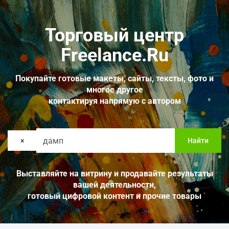
Торговый центр
Freelance.Ru
Покупайте готовые макеты, сайты, тексты, фото и
многое другое
контактируя напрямую с автором
×
Найти
Выставляйте на витрину и продавайте результаты
вашей деятельности,
готовый цифровой контент и прочие товары