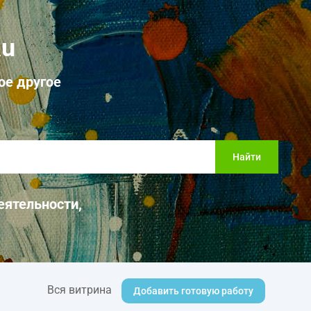
Ru
ое другое
Найти
еятельности,
Вся витрина
Добавить готовую работу