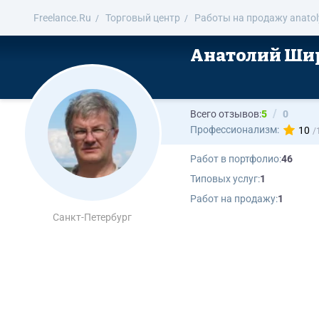
Freelance.Ru
Торговый центр
Работы на продажу anatol
Анатолий Ши
Всего отзывов:
5
0
Профессионализм:
10
Работ в портфолио:
46
Типовых услуг:
1
Работ на продажу:
1
Санкт-Петербург