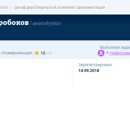
yshir
Шкаф двустворчатый, комплект документации
робоков
anatolyshir
Выполнил зада
Коммуникация:
10
Нейросам
Зарегистрирован:
14.09.2018