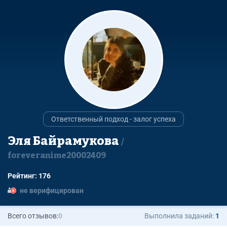
Ответственный подход - залог успеха
Эля Байрамукова
foreveranime20002409
Рейтинг: 176
не верифицирован
Всего отзывов:
0
Выполнила заданий:
1