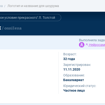
na
Логотип и название для шоурума
ое условие прекрасного" Л. Толстой
к
onnilena
Выполнила зада
Нейросам
Возраст:
32 года
Зарегистрирован:
11.11.2020
Образование:
Бакалавриат
Юридический статус:
Частное лицо