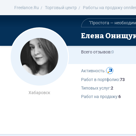
Freelance.Ru
Торговый центр
Работы на продажу onnile
"Простота — необходим
Елена Онищу
Всего отзывов:
0
Активность:
Работ в портфолио:
73
Типовых услуг:
2
Хабаровск
Работ на продажу:
6