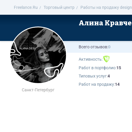
Freelance.Ru
Торговый центр
Работы на продажу design
Алина Кравч
Всего отзывов:
0
Активность:
Работ в портфолио:
15
Типовых услуг:
4
Работ на продажу:
14
Санкт-Петербург