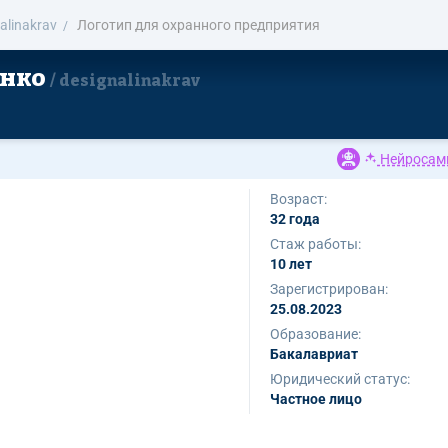
alinakrav
Логотип для охранного предприятия
енко
designalinakrav
Нейросам
Возраст:
32 года
Стаж работы:
10 лет
Зарегистрирован:
25.08.2023
Образование:
Бакалавриат
Юридический статус:
Частное лицо