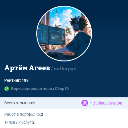
Артём Агеев
notbupyc
Рейтинг: 189
Верифицирован через Сбер ID
Всего отзывов:
0
Нейросаммари
Работ в портфолио:
2
Типовых услуг:
2