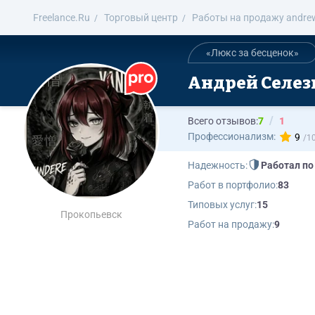
Freelance.Ru
Торговый центр
Работы на продажу andre
«Люкс за бесценок»
Андрей Селез
Всего отзывов:
7
1
Профессионализм:
9
Надежность:
Работал по
Работ в портфолио:
83
Типовых услуг:
15
Прокопьевск
Работ на продажу:
9