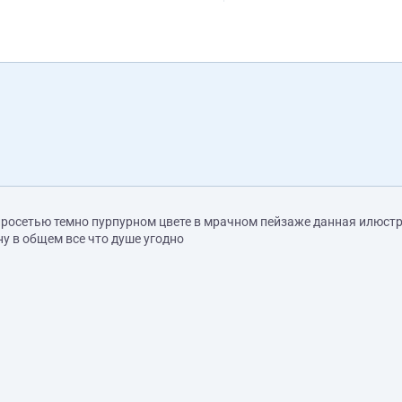
росетью темно пурпурном цвете в мрачном пейзаже данная илюстр
ну в общем все что душе угодно