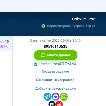
Рейтинг: 8 292
Верифицирован через Сбер ID
Был на сайте:
2026-08-06 в 11:10
ий:
10
мари
89516110635
Начать диалог
t.me/animeARTTYANAI
Создать задание
Добавить в избранное
Добавить рекомендацию