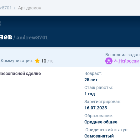
w8701
Арт дракон
нев
andrew8701
Выполнил задан
Коммуникация:
10
Нейросам
 Безопасной сделке
Возраст:
25 лет
Стаж работы:
1 год
Зарегистрирован:
16.07.2025
Образование:
Среднее общее
Юридический статус:
Самозанятый