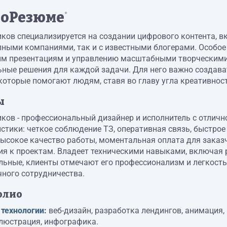
оРезюме
*
ков специализируется на создании цифрового контента, в
упными компаниями, так и с известными блогерами. Особо
м презентациям и управлению масштабными творческими 
ные решения для каждой задачи. Для него важно создава
которые помогают людям, ставя во главу угла креативност
ы
ков - профессиональный дизайнер и исполнитель с отлично
стики: четкое соблюдение ТЗ, оперативная связь, быстро
высокое качество работы, моментальная оплата для заказ
ия к проектам. Владеет техническими навыками, включая
ьные, клиенты отмечают его профессионализм и легкость
чного сотрудничества.
олио
 технологии:
веб-дизайн, разработка лендингов, анимация, 
ллюстрация, инфографика.