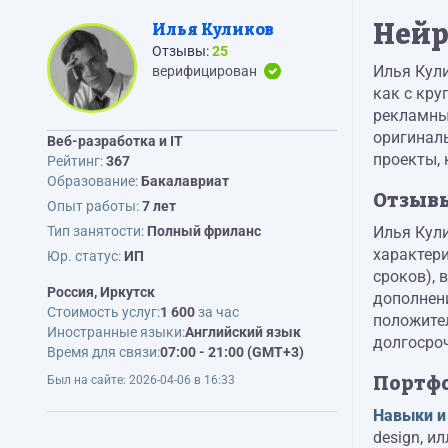
Нейр
Илья Куликов
Отзывы:
25
Илья Кули
верифицирован
как с кр
рекламны
оригиналь
Веб-разработка и IT
проекты, 
Рейтинг:
367
Образование:
Бакалавриат
Отзыв
Опыт работы:
7 лет
Тип занятости:
Полный фриланс
Илья Кули
характери
Юр. статус:
ИП
сроков), 
Россия, Иркутск
дополнен
Стоимость услуг:
1 600
за час
положител
Иностранные языки:
Английский язык
долгосро
Время для связи:
07:00 - 21:00 (GMT+3)
Портф
Был на сайте:
2026-04-06 в 16:33
Навыки и
design, и