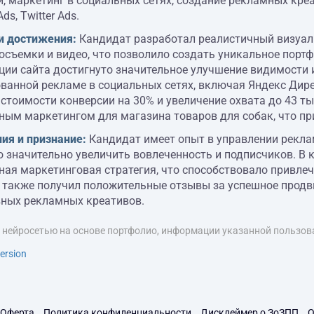
, маркетинг в социальных сетях, создание рекламных кре
ds, Twitter Ads.
и достижения:
Кандидат разработал реалистичный визуаль
съемки и видео, что позволило создать уникальное портфо
ии сайта достигнуто значительное улучшение видимости и
ванной рекламе в социальных сетях, включая Яндекс Дирек
стоимости конверсии на 30% и увеличение охвата до 43 т
ым маркетингом для магазина товаров для собак, что при
ия и признание:
Кандидат имеет опыт в управлении реклам
 значительно увеличить вовлеченность и подписчиков. В 
ная маркетинговая стратегия, что способствовало привле
 также получил положительные отзывы за успешное продви
ных рекламных креативов.
я нейросетью на основе портфолио, информации указанной пользова
ersion
Оферта
Политика конфиденциальности
Дисклеймер о ЗоЗПП
О