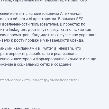
ативов, управление кампаниями, криптовалюты,
ный контент с использованием AI, включая
лио в области AI-креаторства. В рамках SEO-
 вовлеченности пользователей. В проектах по
т и Instagram, достигнуты результаты, такие как
ысяч просмотров. Кандидат также успешно управлял
вело к росту продаж и узнаваемости бренда.
ными кампаниями в Twitter и Telegram, что
криптопроекте разработана и реализована
чению инвесторов и формированию сильного бренда.
жение в социальных сетях и создание
телем о себе и отзывам от других пользователей
тказ от ответственности