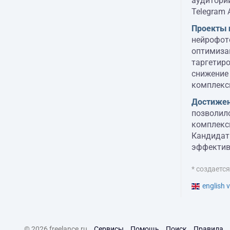
аудитории
Telegram A
Проекты 
нейрофото
оптимизац
таргетиро
снижение 
комплексн
Достижен
позволило
комплекс
Кандидат
эффектив
* создаетс
english v
© 2026 freelance.ru
Сервисы
Помощь
Поиск
Правила