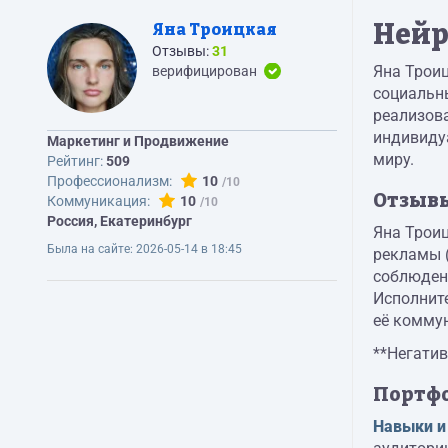
Нейр
Яна Троицкая
Отзывы:
31
Яна Троиц
верифицирован
социальны
реализова
индивиду
Маркетинг и Продвижение
миру.
Рейтинг:
509
Профессионализм:
10
Отзыв
Коммуникация:
10
Россия, Екатеринбург
Яна Троиц
Была на сайте:
2026-05-14 в 18:45
рекламы (
соблюдени
Исполните
её комму
**Негатив
Портф
Навыки и