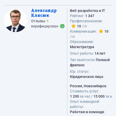
Александр
Веб-разработка и IT
Клясюк
Рейтинг:
1 347
Отзывы:
1
Профессионализм:
верифицирован
10
Коммуникация:
10
Образование:
Магистратура
Опыт работы:
14 лет
Тип занятости:
Полный
фриланс
Юр. статус:
Юридическое лицо
Россия, Новосибирск
Стоимость услуг:
1 200
за час /
15 000
за ме
Опыт командной
работы:
Работаю в команде