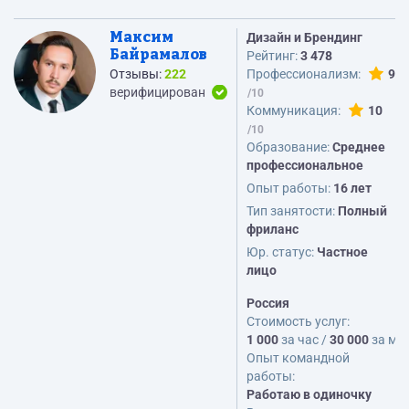
Максим
Дизайн и Брендинг
Байрамалов
Рейтинг:
3 478
Отзывы:
222
Профессионализм:
9
верифицирован
Коммуникация:
10
Образование:
Среднее
профессиональное
Опыт работы:
16 лет
Тип занятости:
Полный
фриланс
Юр. статус:
Частное
лицо
Россия
Стоимость услуг:
1 000
за час /
30 000
за ме
Опыт командной
работы:
Работаю в одиночку