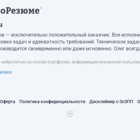
оРезюме
*
ы
в — исключительно положительный заказчик. Все исполни
вке задач и адекватность требований. Техническое задан
оизводится своевременно или даже мгновенно. Олег всегда
я нейросетью на основе портфолио, информации указанной пользова
ersion
Оферта
Политика конфиденциальности
Дисклеймер о ЗоЗПП
О