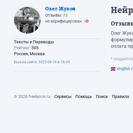
Нейр
Олег Жуков
Отзывы:
73
не верифицирован
Отзыв
Олег Жуко
формулиро
Тексты и Переводы
оплата пр
Рейтинг:
505
Россия, Москва
* создаетс
Был на сайте:
2025-06-16 в 16:34
english v
© 2026 freelance.ru
Сервисы
Помощь
Поиск
Правила