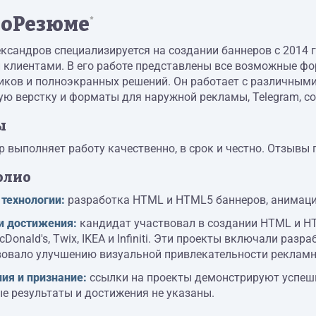
оРезюме
*
ксандров специализируется на создании баннеров с 2014 г
 клиентами. В его работе представлены все возможные фо
иков и полноэкранных решений. Он работает с различными
ю верстку и форматы для наружной рекламы, Telegram, со
ы
 выполняет работу качественно, в срок и честно. Отзывы 
олио
 технологии:
разработка HTML и HTML5 баннеров, анимаци
и достижения:
кандидат участвовал в создании HTML и HT
McDonald's, Twix, IKEA и Infiniti. Эти проекты включали ра
вовало улучшению визуальной привлекательности реклам
ия и признание:
ссылки на проекты демонстрируют успешн
е результаты и достижения не указаны.