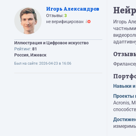
Нейр
Игорь Александров
Отзывы:
3
Игорь Але
не верифицирован
частными
видеорол
адаптивну
Иллюстрация и Цифровое искусство
Рейтинг:
81
Отзыв
Россия, Ижевск
Фрилансер
Был на сайте:
2026-04-23 в 16:06
Портф
Навыки и
Проекты 
Acronis, 
способст
Достижен
измеримы