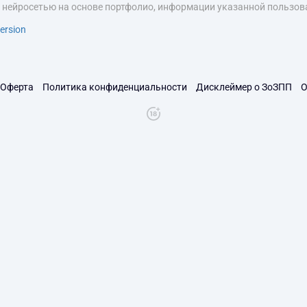
я нейросетью на основе портфолио, информации указанной пользова
ersion
Оферта
Политика конфиденциальности
Дисклеймер о ЗоЗПП
О