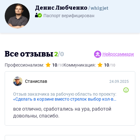
Денис Любченко
whigjet
Паспорт верифицирован
Все отзывы
2
/
0
Нейросаммари
Профессионализм:
10
Коммуникация:
10
Станислав
24.09.2025
Отзыв заказчика за рабочую область по проекту:
«Сделать в корзине вместо стрелок выбор кол-ва, кнопки - + по бокам кол-во товаров https://пиццбургролл.рф/cart»
все отлично, сработались на ура, работой
довольны, спасибо.