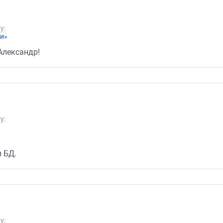
у:
ии»
Александр!
у:
л БД.
у: