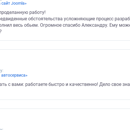
 сайт Joomla»
 проделанную работу!
предвиденные обстоятельства усложняющие процесс разраб
олнил весь обьем. Огромное спасибо Александру. Ему мо
?
у:
а автосервиса»
ь с вами: работаете быстро и качественно! Дело свое знае
у: