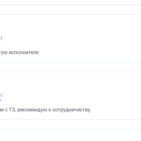
у:
»
тую исполнителя
у:
»
и с ТЗ, рекомендую к сотрудничеству.