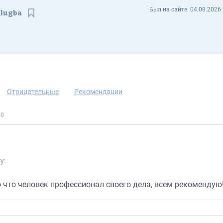
Александр Смирнов webslugba - Отзывы
Был на сайте:
04.08.2026 
lugba
Сохранить контакт
Отрицательные
Рекомендации
у:
о что человек профессионал своего дела, всем рекомендую