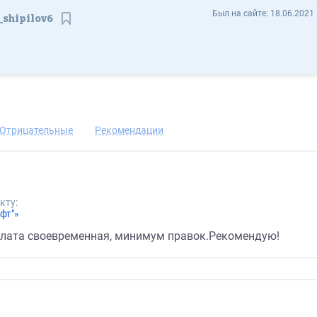
Владислав Шипилов vlad_shipilov6 - Отзывы
Был на сайте:
18.06.2021 
_shipilov6
Сохранить контакт
Отрицательные
Рекомендации
кту:
фт"»
лата своевременная, минимум правок.Рекомендую!