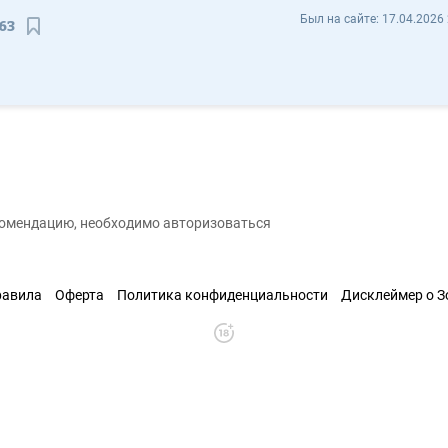
Анатолий Соколов spark163 - Отзывы
Был на сайте:
17.04.2026 
63
Сохранить контакт
екомендацию, необходимо авторизоваться
равила
Оферта
Политика конфиденциальности
Дисклеймер о 