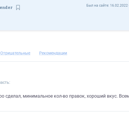
Артем Бондаренко southrender - Отзывы
Был на сайте:
16.02.2022 
render
Сохранить контакт
Отрицательные
Рекомендации
асть:
ро сделал, минимальное кол-во правок, хороший вкус. Все