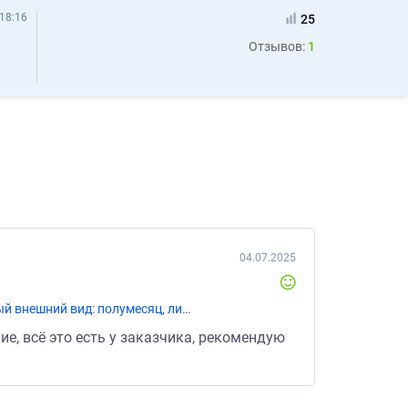
18:16
25
Отзывов:
1
04.07.2025
«Разработка дизайна стенда на выставку Стенд должен быть с логотипами партнёров Цвета: бледно голубой, черный внешний вид: полумесяц, либо круг»
е, всё это есть у заказчика, рекомендую