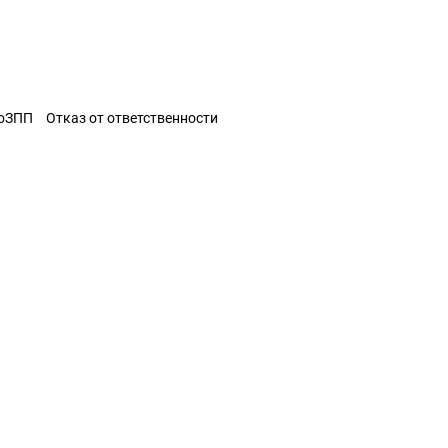
ЗоЗПП
Отказ от ответственности