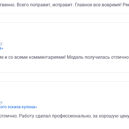
твенно. Всего поправит, исправит. Главное все вовремя! Р
у:
а»
е и со всеми комментариями! Модель получилась отлично
у:
ного эскиза кулона»
отлично. Работу сделал профессионально, за хорошую цену