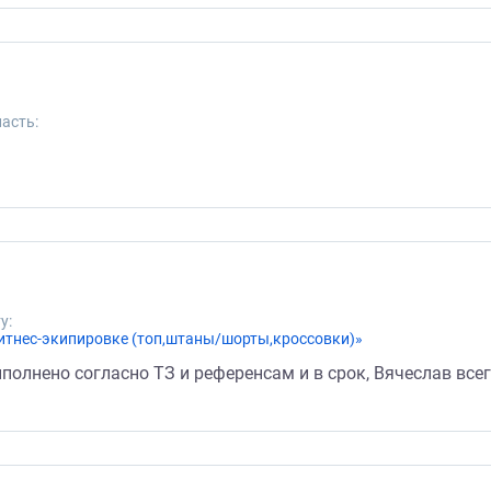
асть:
у:
фитнес-экипировке (топ,штаны/шорты,кроссовки)»
олнено согласно ТЗ и референсам и в срок, Вячеслав всег