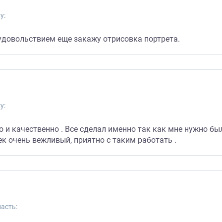
у:
 удовольствием еще закажу отрисовка портрета.
у:
но и качественно . Все сделал именно так как мне нужно б
к очень вежливый, приятно с таким работать .
асть: