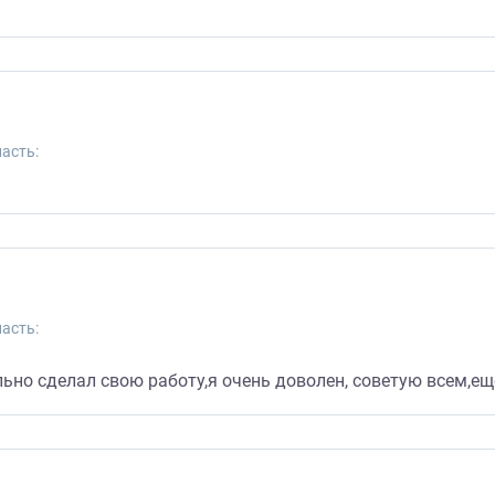
асть:
асть:
но сделал свою работу,я очень доволен, советую всем,ещё