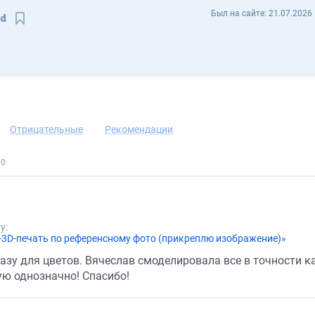
Вячеслав Рябинин sculpt3d - Отзывы
Был на сайте:
21.07.2026 
3d
Сохранить контакт
Отрицательные
Рекомендации
у:
3D-печать по референсному фото (прикреплю изображение)»
у для цветов. Вячеслав смоделировала все в точности как
ю однозначно! Спасибо!