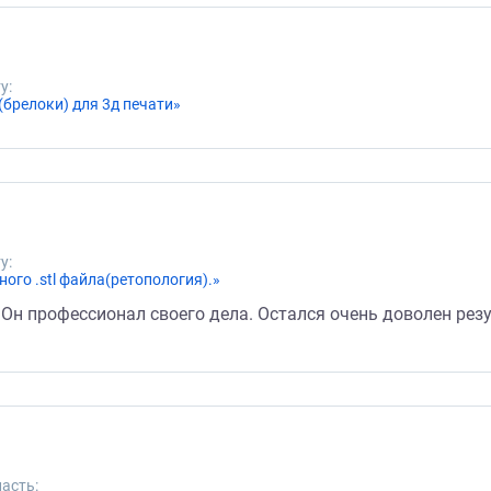
у:
брелоки) для 3д печати»
у:
ого .stl файла(ретопология).»
 Он профессионал своего дела. Остался очень доволен рез
асть: