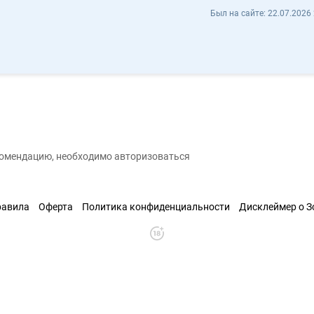
Александр Расев ralex - Отзывы
Был на сайте:
22.07.2026 
охранить контакт
екомендацию, необходимо авторизоваться
равила
Оферта
Политика конфиденциальности
Дисклеймер о 