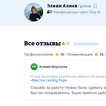
Элвин Алиев
pylvin
Сохра
Верифицирован через Сбер ID
Все отзывы
4
/
0
Положительные
Профессионализм:
10
Коммуникация:
10
Ксения Морозова
Отзыв заказчика за рабочую область по проект
«Верстка Landing Page»
Спасибо за работу! Нужно было сделать вс
быстро поправлялось. Было приятно рабо