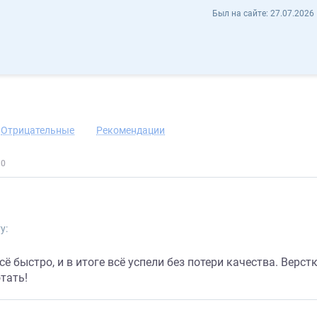
Элвин Алиев pylvin - Отзывы
Был на сайте:
27.07.2026 
нить контакт
Отрицательные
Рекомендации
у:
ё быстро, и в итоге всё успели без потери качества. Верст
тать!