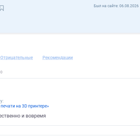
Алексей Петров prostoix - Отзывы
Был на сайте:
06.08.2026 
Сохранить контакт
Отрицательные
Рекомендации
у:
печати на 3D принтере»
ественно и вовремя