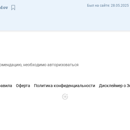
Павел Рассудов pavelrassudov - Отзывы
Был на сайте:
28.05.2025 
udov
Сохранить контакт
екомендацию, необходимо авторизоваться
равила
Оферта
Политика конфиденциальности
Дисклеймер о 