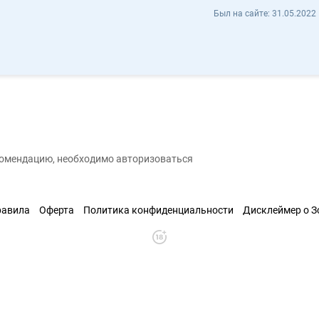
pavel fixxx pavelfixxx - Отзывы
Был на сайте:
31.05.2022 
анить контакт
екомендацию, необходимо авторизоваться
равила
Оферта
Политика конфиденциальности
Дисклеймер о 