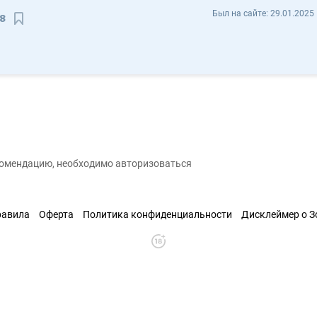
Ольга Кузнецова olasavas18 - Отзывы
Был на сайте:
29.01.2025 
8
Сохранить контакт
екомендацию, необходимо авторизоваться
равила
Оферта
Политика конфиденциальности
Дисклеймер о 