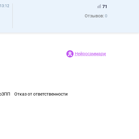
13:12
71
Отзывов:
0
Нейросаммари
ЗоЗПП
Отказ от ответственности