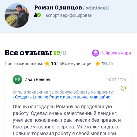
Роман Одинцов
odintsov11
Паспорт верифицирован
Все отзывы
19
/
0
Нейросаммари
Профессионализм:
10
Коммуникация:
10
Иван Беляев
10.07.2024
Отзыв заказчика за рабочую область по проекту:
«Создать Landing Page с качественным дизайном на Tilda "под ключ"»
Очень благодарен Роману за проделанную
работу. Сделал очень качественный лэндинг,
учёл все пожелания, практически без правок и
быстрее указанного срока. Мне кажется даже
больше тормозил работу я своей медленной